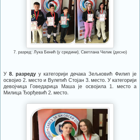
7. разред: Лука Бенић (у средини), Светлана Челик (десно)
У
8. разреду
у категорији дечака Зељковић Филип је
освојио 2. место и Вулетић Стојан 3. место. У категорији
девојчица Говедарица Маша је освојила 1. место а
Милица Ђорђевић 2. место.