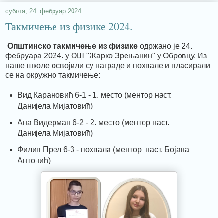
субота, 24. фебруар 2024.
Такмичење из физике 2024.
Општинско такмичење из физике
одржано је 24.
фебруара 2024. у ОШ "Жарко Зрењанин" у Обровцу. Из
наше школе освојили су награде и похвале и пласирали
се на окружно такмичење:
Вид Карановић 6-1 - 1. место (ментор наст.
Данијела Мијатовић)
Ана Видерман 6-2 - 2. место (ментор наст.
Данијела Мијатовић)
Филип Прел 6-3 - похвала (ментор наст. Бојана
Антонић)