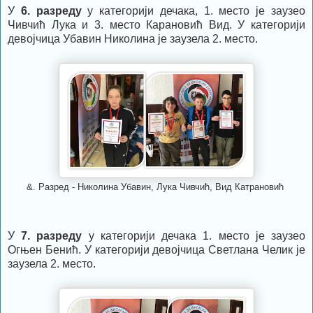
У
6. разреду
у категорији дечака, 1. место је заузео
Чивчић Лука и 3. место Карановић Вид. У категорији
девојчица Убавин Николина је заузела 2. место.
&. Разред - Николина Убавин, Лука Чивчић, Вид Катрановић
У
7. разреду
у категорији дечака 1. место је заузео
Огњен Бенић. У категорији девојчица Светлана Челик је
заузела 2. место.