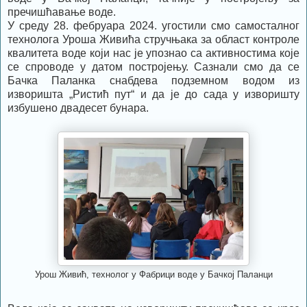
пречишћавање воде.
У среду 28. фебруара 2024. угостили смо самосталног
технолога Уроша Живића стручњака за област контроле
квалитета воде који нас је упознао са активностима које
се спроводе у датом постројењу. Сазнали смо да се
Бачка Паланка снабдева подземном водом из
изворишта „Ристић пут“ и да је до сада у изворишту
избушено двадесет бунара.
Урош Живић, технолог у Фабрици воде у Бачкој Паланци