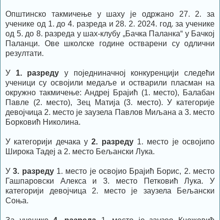
Општинско такмичење у шаху је одржано 27. 2. за
ученике од 1. до 4. разреда и 28. 2. 2024. год. за ученике
од 5. до 8. разреда у шах-клубу „Бачка Паланка“ у Бачкој
Паланци. Ове школске године остварени су одлични
резултати.
У
1. разреду
у поједниначној конкуренцији следећи
ученици су освојили медаље и остварили пласман на
окружно такмичење: Андреј Брајић (1. место), Балабан
Павле (2. место), Зец Матија (3. место). У категорије
девојчица 2. место је заузела Павлов Миљана а 3. место
Борковић Николина.
У категорији дечака у
2. разреду
1. место је освојипо
Широка Тадеј а 2. место Бељански Лука.
У
3. разреду
1. место је освојио Брајић Борис, 2. место
Гашпаровски Алекса и 3. место Петковић Лука. У
категорији девојчица 2. место је заузела Бељански
Соња.