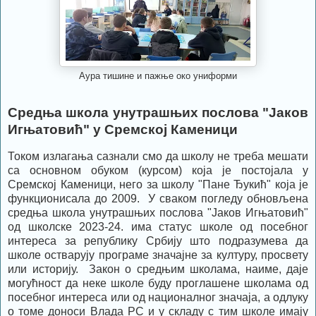
Аура тишине и пажње око униформи
Средња школа унутрашњих послова "Јаков
Игњатовић" у Сремској Каменици
Током излагања сазнали смо да школу не треба мешати
са основном обуком (курсом) која је постојала у
Сремској Каменици, него за школу "Пане Ђукић" која је
функционисала до 2009. У сваком погледу обновљена
средња школа унутрашњих послова "Јаков Игњатовић"
од школске 2023-24. има статус школе од посебног
интереса за републику Србију што подразумева да
школе остварују програме значајне за културу, просвету
или историју. Закон о средњим школама, наиме, даје
могућност да неке школе буду проглашене школама од
посебног интереса или од националног значаја, а одлуку
о томе доноси Влада РС и у складу с тим школе имају