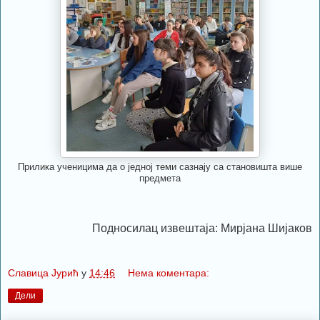
Прилика ученицима да о једној теми сазнају са становишта више
предмета
Подносилац извештаја: Мирјана Шијаков
Славица Јурић
у
14:46
Нема коментара:
Дели