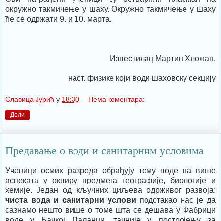
окружно такмичење у шаху. Окружно такмичење у шаху
ће се одржати 9. и 10. марта.
Известилац Мартин Хложан,
наст. физике који води шаховску секцију
Славица Јурић
у
18:30
Нема коментара:
Дели
Предавање о води и санитарним условима
Ученици осмих разреда обрађују тему воде на више
аспеката у оквиру предмета географије, биологије и
хемије. Један од кључних циљева одрживог развоја:
чиста вода и санитарни услови
подстакао нас је да
сазнамо нешто више о томе шта се дешава у Фабрици
воде у Бачкој Паланци, тачније у постројењу за