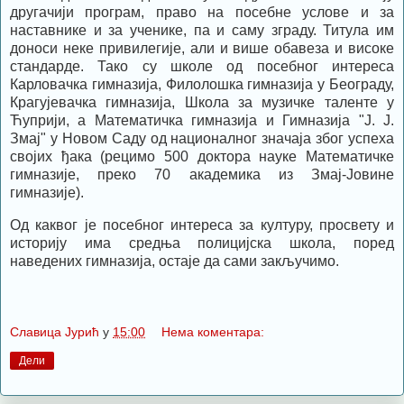
другачији програм, право на посебне услове и за
наставнике и за ученике, па и саму зграду. Титула им
доноси неке привилегије, али и више обавеза и високе
стандарде. Тако су школе од посебног интереса
Карловачка гимназија, Филолошка гимназија у Београду,
Крагујевачка гимназија, Школа за музичке таленте у
Ћуприји, а Математичка гимназија и Гимназија "Ј. Ј.
Змај" у Новом Саду од националног значаја због успеха
својих ђака (рецимо 500 доктора науке Математичке
гимназије, преко 70 академика из Змај-Јовине
гимназије).
Од каквог је посебног интереса за културу, просвету и
историју има средња полицијска школа, поред
наведених гимназија, остаје да сами закључимо.
Славица Јурић
у
15:00
Нема коментара:
Дели