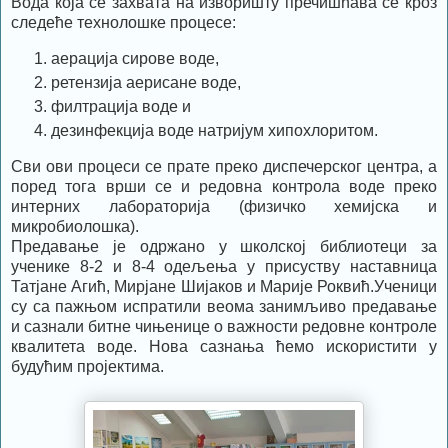
Вода која се захвата на изворишту пречишћава се кроз
следеће технолошке процесе:
аерација сирове воде,
ретензија аерисане воде,
филтрација воде и
дезинфекција воде натријум хипохлоритом.
Сви ови процеси се прате преко диспечерског центра, а
поред тога врши се и редовна контрола воде преко
интерних лабораторија (физичко хемијска и
микробиолошка).
Предавање је одржано у школској библиотеци за
ученике 8-2 и 8-4 одељења у присуству наставница
Татјане Агић, Мирјане Шијаков и Марије Роквић.Ученици
су са пажњом испратили веома занимљиво предавање
и сазнали битне чињенице о важности редовне контроле
квалитета воде. Нова сазнања ћемо искористити у
будућим пројектима.