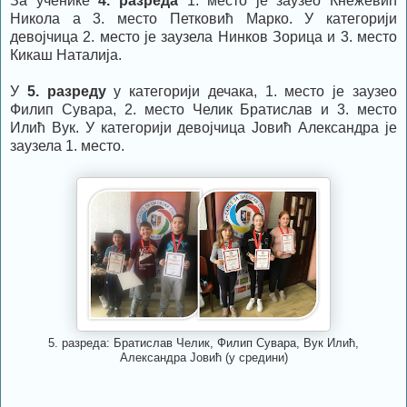
За ученике
4. разреда
1. место је заузео Кнежевић
Никола а 3. место Петковић Марко. У категорији
девојчица 2. место је заузела Нинков Зорица и 3. место
Кикаш Наталија.
У
5. разреду
у категорији дечака, 1. место је заузео
Филип Сувара, 2. место Челик Братислав и 3. место
Илић Вук. У категорији девојчица Јовић Александра је
заузела 1. место.
5. разреда: Братислав Челик, Филип Сувара, Вук Илић,
Александра Јовић (у средини)