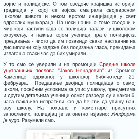
војне и полицијске. О том сведоче крајишка историја,
традиција у којој се војска сматрала својеврсном
школом живота и неком врстом иницијације у свет
одраслих мушкараца. На неки начин о томе сведочи и
мир који наступи када се полиција налази у школском
окружењу, и пажња којом ученици прате полицијска
предавања - чисто да им позавиди сваки наставник на
дисциплини коју задрже без подизања гласа, прекидања
излагања сваки час да бих умирили....
У то смо се уверили и на промоцији
Средње школе
унутрашњих послова "Јаков Ненадовић"
из Сремске
Каменице одржаној у школској библиотеци 21.
фебруара. Предавање двојице полицајаца о самој
школи, посебним условима за упис у школу, предметима
и другим детаљима ученици осмог разреда су и након 6.
часа пажљиво испратили као да ће сви да упишу баш
ову школу. На похвале и коментаре присутних
запослених, полицајац је загонетно изјавио:
Униформа
је чудо
. Разумели смо.