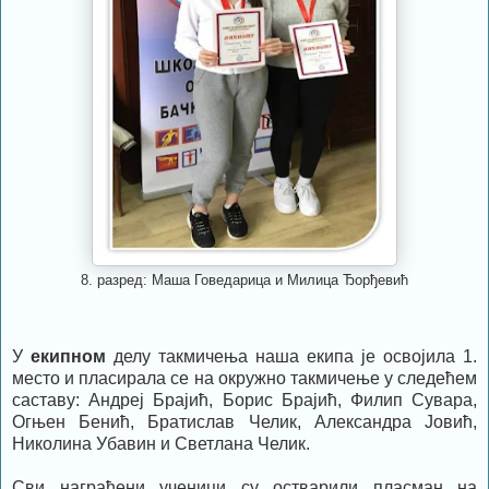
8. разред: Маша Говедарица и Милица Ђорђевић
У
екипном
делу такмичења наша екипа је освојила 1.
место и пласирала се на окружно такмичење у следећем
саставу: Андреј Брајић, Борис Брајић, Филип Сувара,
Огњен Бенић, Братислав Челик, Александра Јовић,
Николина Убавин и Светлана Челик.
Сви награђени ученици су остварили пласман на