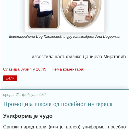
првонаграђени Вид Карановић и другонаграђена Ана Видерман
известила наст. физике Данијела Мијатовић
Славица Јурић
у
20:49
Нема коментара:
Дели
среда, 21. фебруар 2024.
Промоција школе од посебног интереса
Униформа је чудо
Српски народ воли (или је волео) униформе, посебно