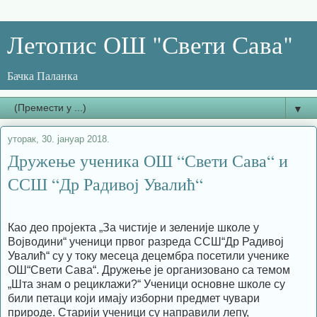
Летопис ОШ "Свети Сава"
Бачка Паланка
▼
уторак, 30. јануар 2018.
Дружење ученика ОШ “Свети Сава“ и
ССШ “Др Радивој Увалић“
Као део пројекта „За чистије и зеленије школе у
Војводини“ ученици првог разреда ССШ“Др Радивој
Увалић“ су у току месеца децембра посетили ученике
ОШ“Свети Сава“. Дружење је организовано са темом
„Шта знам о рециклажи?“ Ученици основне школе су
били петаци који имају изборни предмет чувари
природе. Старији ученици су направили лепу,