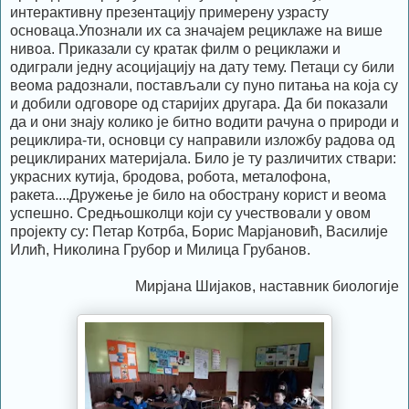
интерактивну презентацију примерену узрасту
основаца.Упознали их са значајем рециклаже на више
нивоа. Приказали су кратак филм о рециклажи и
одиграли једну асоцијацију на дату тему. Петаци су били
веома радознали, постављали су пуно питања на која су
и добили одговоре од старијих другара. Да би показали
да и они знају колико је битно водити рачуна о природи и
рециклира-ти, основци су направили изложбу радова од
рециклираних материјала. Било је ту различитих ствари:
украсних кутија, бродова, робота, металофона,
ракета....Дружење је било на обострану корист и веома
успешно. Средњошколци који су учествовали у овом
пројекту су: Петар Котрба, Борис Марјановић, Василије
Илић, Николина Грубор и Милица Грубанов.
Мирјана Шијаков, наставник биологије