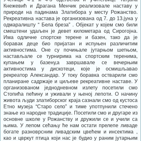
Кнежевић и Драгана Менчик реализовале наставу у
природи на падинама Златибора у месту Рожанство.
Рекреативна настава је организована од 7. до 13.јуна у
одмаралишту “ Бела бреза” . Oбјекат у којем смо били
смештени удаљен је девет километара од Сирогојна.
Има одличне спортске терене и базен, тако да је
боравак деце био пријатан и испуњен различитим
активностима. Оне су почињале јутарњом шетњом,
настављале се турнирима на спортским теренима,
купањем у базену,а завршавале се вечерњим
активностима у дискотеци, које је осмишљавао
рекреатор Александар. У току боравка остварили смо
планиране садржаје и циљеве рекреативне наставе. У
организованом једнодневном излету посетили смо
Стопића пећину и уживали у њеној лепоти. О начину
живота људи златиборског краја сазнали смо од кустоса
Етно музеја “Старо село” и тиме употпунили стечено
знање из народне традиције. Посетили смо и другаре из
основне школе у Рожанству и дружили се и учили са
њима. У лепом сећању ће нам остати прелепе ливаде
богате разноврсним ливадским цвећем и инсектима ,
као и цвркут птица који нас је будио у раним јутарњим