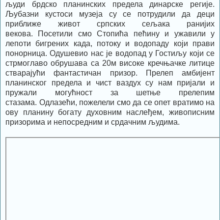
људи брдско планинских предела динарске регије.
Љубазни кустоси музеја су се потрудили да деци
приближе живот српских сељака ранијих
векова. Посетили смо Стопића пећину и ужавили у
лепоти бигрених када, потоку и водопаду који прави
понорница. Одушевио нас је водопад у Гостиљу који се
стрмоглаво обрушава са 20м високе кречњачке литице
стварајући фантастичан призор. Прелеп амбијент
планинског предела и чист ваздух су нам пријали и
пружали могућност за шетње прелепим
стазама. Одлазећи, пожелели смо да се опет вратимо на
ову планину богату духовним наслеђем, живописним
призорима и непосредним и срдачним људима.