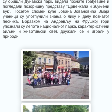
су обишли Дунавски парк, видели познате грађевине и
погледали позоришну представу "Црвенкапа и збуњени
вук". Посетом спомен куће Јована Јовановића Змаја
ученици су употпунили знања о лику и делу познатог
песника. Боравком на Андревљу, на Фрушкој гори
упознали су лепоте националног парка, карактеристични
биљни и животињски свет, дружили се и играли у
природи.