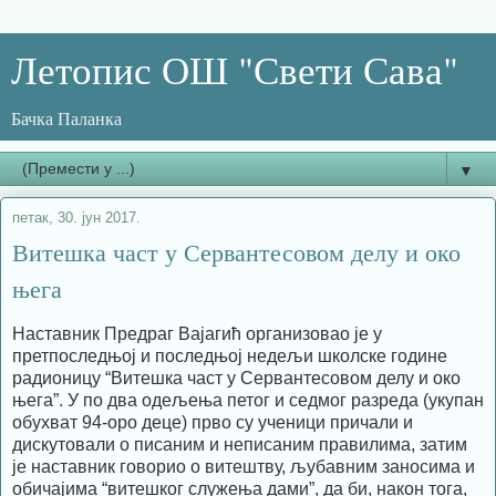
Летопис ОШ "Свети Сава"
Бачка Паланка
▼
петак, 30. јун 2017.
Витешка част у Сервантесовом делу и око
њега
Наставник Предраг Вајагић организовао је у
претпоследњој и последњој недељи школске године
радионицу “Витешка част у Сервантесовом делу и око
њега”. У по два одељења петог и седмог разреда (укупан
обухват 94-оро деце) прво су ученици причали и
дискутовали о писаним и неписаним правилима, затим
је наставник говорио о витештву, љубавним заносима и
обичајима “витешког служења дами”, да би, након тога,