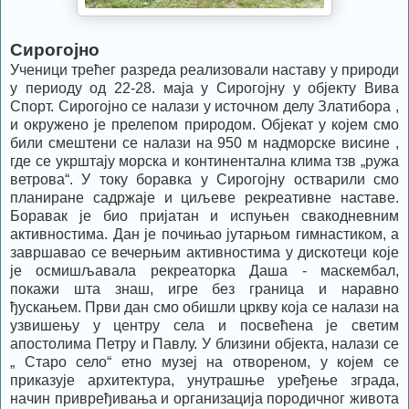
Сирогојно
Ученици трећег разреда реализовали наставу у природи
у периоду од 22-28. маја у Сирогојну у објекту Вива
Спорт. Сирогојно се налази у источном делу Златибора ,
и окружено је прелепом природом. Објекат у којем смо
били смештени се налази на 950 м надморске висине ,
где се укрштају морска и континентална клима тзв „ружа
ветрова“. У току боравка у Сирогојну остварили смо
планиране садржаје и циљеве рекреативне наставе.
Боравак је био пријатан и испуњен свакодневним
активностима. Дан је почињао јутарњом гимнастиком, а
завршавао се вечерњим активностима у дискотеци које
је осмишљавала рекреаторка Даша - маскембал,
покажи шта знаш, игре без граница и наравно
ђускањем. Први дан смо обишли цркву која се налази на
узвишењу у центру села и посвећена је светим
апостолима Петру и Павлу. У близини објекта, налази се
„ Старо село“ етно музеј на отвореном, у којем се
приказује архитектура, унутрашње уређење зграда,
начин привређивања и организација породичног живота