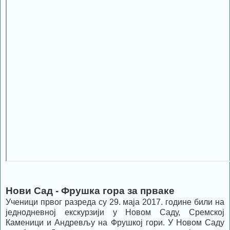
Нови Сад - Фрушка гора за прваке
Ученици првог разреда су 29. маја 2017. године били на
једнодневној екскурзији у Новом Саду, Сремској
Каменици и Андревљу на Фрушкој гори. У Новом Саду