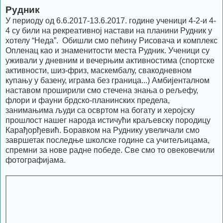
Рудник
У периоду од 6.6.2017-13.6.2017. године ученици 4-2-и 4-
4 су били на рекреативној настави на планини Рудник у
хотелу “Неда”. Обишли смо пећину Рисовача и комплекс
Опленац као и знаменитости места Рудник. Ученици су
уживали у дневним и вечерњим активностима (спортске
активности, шиз-фриз, маскембалу, свакодневном
купању у базену, играма без граница...) Амбијенталном
наставом проширили смо стечена знања о рељефу,
флори и фауни брдско-планинских предела,
занимањима људи са освртом на богату и херојску
прошлост нашег народа истичући краљевску породицу
Карађорђевић. Боравком на Руднику увеличали смо
завршетак последње школске године са учитељицама,
спремни за нове радне победе. Све смо тo овековечили
фотографијама.