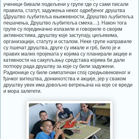
ученици бивали подељени у групе где су сами писали
правила, статут, задужења неког одређеног друштва
(Друштво љубитеља књижевности, Друштво љубитеља
пешачења, Друштво љубитеља смеха…). Након тога
групе су појединачно излазиле и говориле о својим
активностима, друштву које заступају, циљевима,
организацији, статуту и осталом. Неке групе направиле
су пшечат друштва, друге су имале и грб, било је и
правих малих пројеката у којима су планирали акције и
кативности на сакупљању средстава којима би дали
потпору рада друштву за које су били задужени.
Радионице су биле симпатичан спој средњовековног и
ђачког витештва, донкихотства и акције, јер у сваком
друштву увек има довољно ветрењача на које се вреди
и мора залетети.