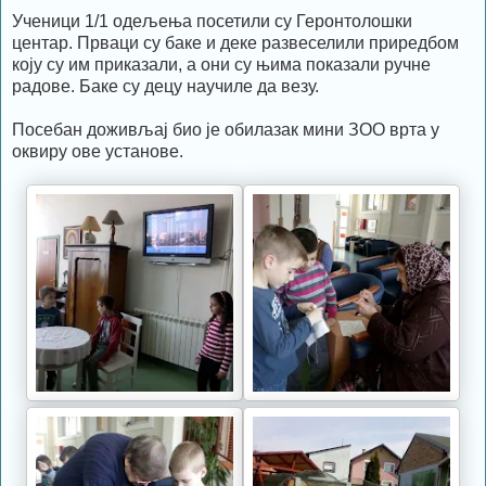
Ученици 1/1 одељења посетили су Геронтолошки
центар. Прваци су баке и деке развеселили приредбом
коју су им приказали, а они су њима показали ручне
радове. Баке су децу научиле да везу.
Посебан доживљај био је обилазак мини ЗОО врта у
оквиру ове установе.