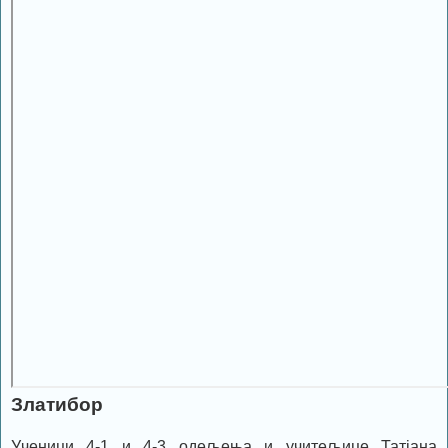
Златибор
Ученици 4-1 и 4-3 одељења и учитељице Татјана