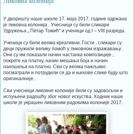
Ликовна колонијa
У дворишту наше школе 17. маја 2017. године одржана
је ликовна колонија . Учесници су били сликари
Удружења „ Петар Томић“ и ученици од I – VIII разреда.
Ученици су били веома креативни. Гости , сликари су
деци пружили велику помоћ у ликовном изражавању .
Они су им показали начин настанка композиције ,
покрете на платну, начин мешања боја и начин
наношења на платно. Сви су веома пажљиво
посматрали и потрудили се да и њихове слике буду што
оригиналније .
Сви учесници ликовне колоније били су задовољни и
испуњени радошћу због новог искуства. Ходник наше
школе је украшен ликовним радовима колоније 2017.