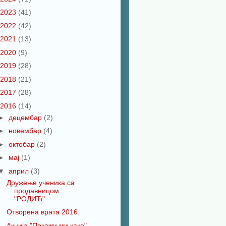
2023
(41)
2022
(42)
2021
(13)
2020
(9)
2019
(28)
2018
(21)
2017
(28)
2016
(14)
►
децембар
(2)
►
новембар
(4)
►
октобар
(2)
►
мај
(1)
▼
април
(3)
Дружење ученика са
продавницом
"РОДИЋ"
Отворена врата 2016.
Акција "Покажи ми како"