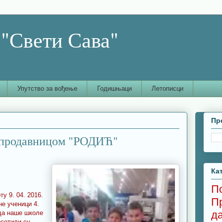
"Свети Сава"
Упутство за вођење
Годишњаци
Летописци
Пр
 продавницом "РОДИЋ"
Ка
П
ту 9. 04. 2016.
П
не ученици 4.
д
да наше школе
осетили су