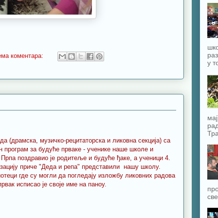
шко
раз
ема коментара:
у т
мај
рад
Тра
еда (драмска, музичко-рецитаторска и ликовна секција) са
 програм за будуће прваке - ученике наше школе и
Прпа поздравио је родитеље и будуће ђаке, а ученици 4.
изацију приче "Деда и репа" представили нашу школу.
отеци где су могли да погледају изложбу ликовних радова
првак исписао је своје име на паноу.
про
све