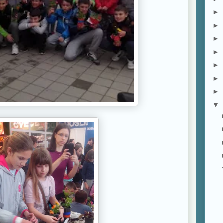
►
►
►
►
►
►
►
▼