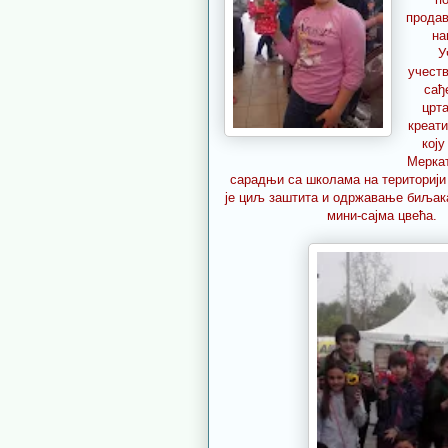
продав
на
У
учеств
сађ
црт
креат
коју
Мерка
сарадњи са школама на територији 
је циљ заштита и одржавање биљак
мини-сајма цвећа.