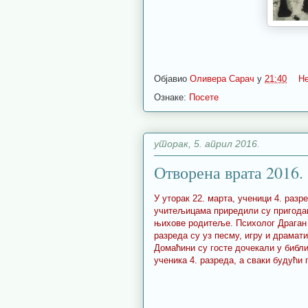
Објавио
Оливера Сарач
у
21:40
Н
Ознаке:
Посете
уторак, 5. април 2016.
Отворена врата 2016.
У уторак 22. марта, ученици 4. разр
учитељицама приредили су пригодан
њихове родитеље. Психолог Драган 
разреда су уз песму, игру и драмат
Домаћини су госте дочекали у библи
ученика 4. разреда, а сваки будући 