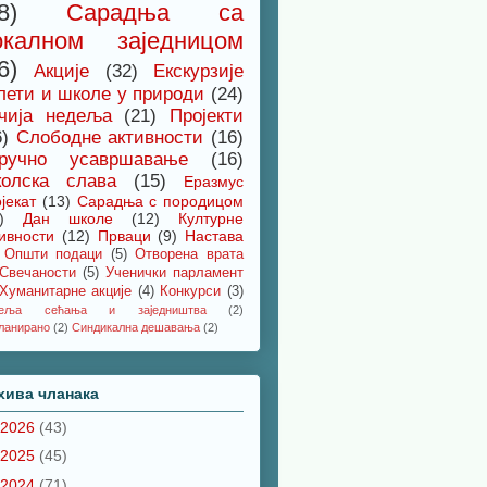
8)
Сарадња са
окалном заједницом
6)
Акције
(32)
Екскурзије
лети и школе у природи
(24)
чија недеља
(21)
Пројекти
6)
Слободне активности
(16)
ручно усавршавање
(16)
олска слава
(15)
Еразмус
јекат
(13)
Сарадња с породицом
)
Дан школе
(12)
Културне
ивности
(12)
Прваци
(9)
Настава
Општи подаци
(5)
Отворена врата
Свечаности
(5)
Ученички парламент
Хуманитарне акције
(4)
Конкурси
(3)
деља сећања и заједништва
(2)
ланирано
(2)
Синдикална дешавања
(2)
хива чланака
2026
(43)
2025
(45)
2024
(71)