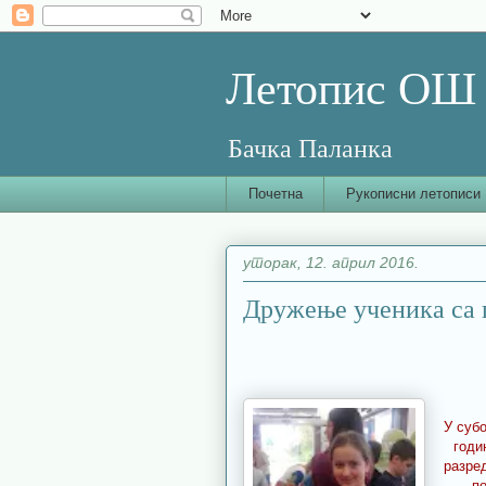
Летопис ОШ 
Бачка Паланка
Почетна
Рукописни летописи
уторак, 12. април 2016.
Дружење ученика са
У субо
годи
разре
п