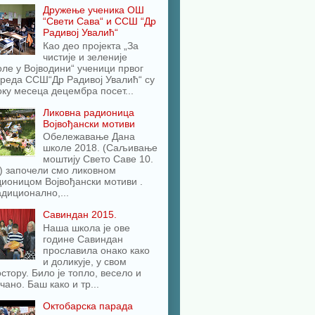
Дружење ученика ОШ
“Свети Сава“ и ССШ “Др
Радивој Увалић“
Као део пројекта „За
чистије и зеленије
ле у Војводини“ ученици првог
реда ССШ“Др Радивој Увалић“ су
оку месеца децембра посет...
Ликовна радионица
Војвођански мотиви
Обележавање Дана
школе 2018. (Саљивање
моштију Свето Саве 10.
) започели смо ликовном
ионицом Војвођански мотиви .
диционално,...
Савиндан 2015.
Наша школа је ове
године Савиндан
прославила онако како
и доликује, у свом
стору. Било је топло, весело и
чано. Баш како и тр...
Октобарска парада