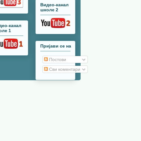
Видео-канал
школе 2
део-канал
оле 1
Пријави се на
Постови
Сви коментари