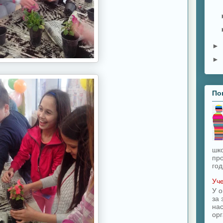
►
►
По
шк
про
год
Уче
У о
за 
на
орг