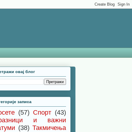
етражи овај блог
тегорије записа
осете
(57)
Спорт
(43)
разници и важни
атуми
(38)
Такмичења