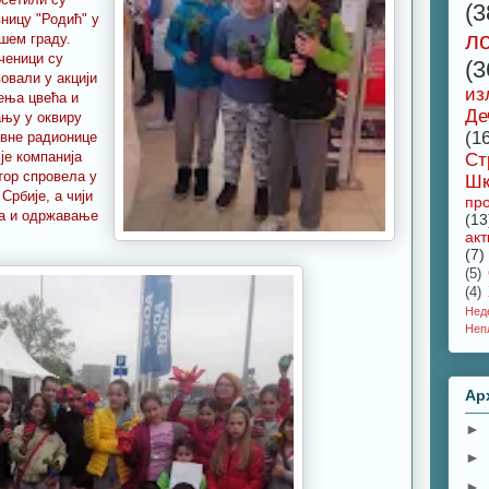
(3
ницу "Родић" у
л
шем граду.
ченици су
(3
овали у акцији
из
ења цвећа и
Де
ању у оквиру
(1
ивне радионице
 је компанија
Ст
тор спровела у
Шк
Србије, а чији
про
а и одржавање
(13
акт
(7)
(5)
(4)
Не
Неп
Ар
►
►
►