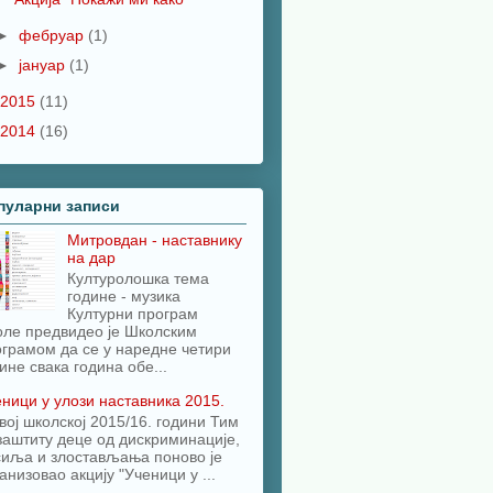
►
фебруар
(1)
►
јануар
(1)
2015
(11)
2014
(16)
пуларни записи
Митровдан - наставнику
на дар
Културолошка тема
године - музика
Културни програм
оле предвидео је Школским
грамом да се у наредне четири
ине свака година обе...
ници у улози наставника 2015.
вој школској 2015/16. години Тим
заштиту деце од дискриминације,
сиља и злостављања поново је
анизовао акцију "Ученици у ...