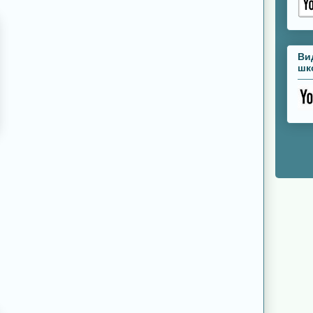
Ви
шк