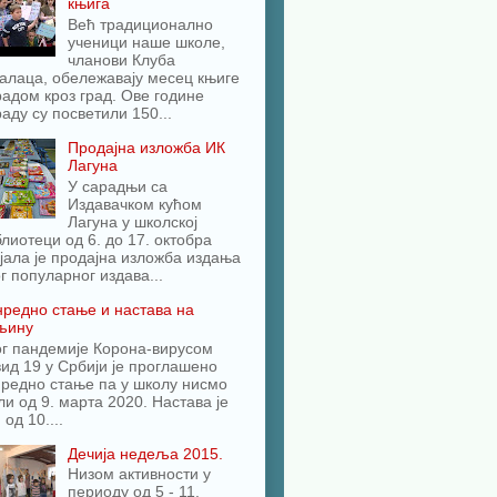
књига
Већ традиционално
ученици наше школе,
чланови Клуба
алаца, обележавају месец књиге
адом кроз град. Ове године
аду су посветили 150...
Продајна изложба ИК
Лагуна
У сарадњи са
Издавачком кућом
Лагуна у школској
лиотеци од 6. до 17. октобра
јала је продајна изложба издања
г популарног издава...
редно стање и настава на
љину
ог пандемије Корона-вирусом
ид 19 у Србији је проглашено
редно стање па у школу нисмо
и од 9. марта 2020. Настава је
 од 10....
Дечија недеља 2015.
Низом активности у
периоду од 5 - 11.