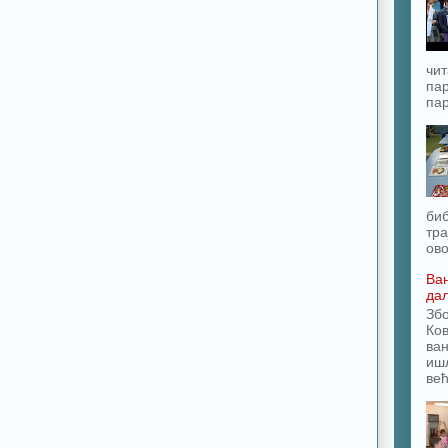
чит
пар
пар
биб
тра
ово
Ван
да
Зб
Ков
ван
ишл
већ