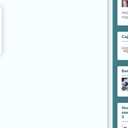
нед
пор
Са
Би
Но
ка
3