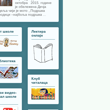
октобра 2015. године
је обележена Дечја
еља чији је мото ,,Подршка
одици –најбоља подршка ...
јт школе
Лектира
онлајн
блиотека
Клуб
читалаца
ви видео-
нал школе