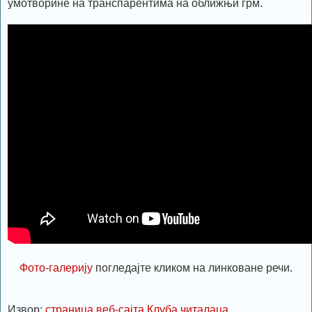
умотворине на транспарентима на оближњи грм.
Фото-галерију
погледајте кликом на линковане речи.
Извор:
страница веб-сајта Клуба читалаца