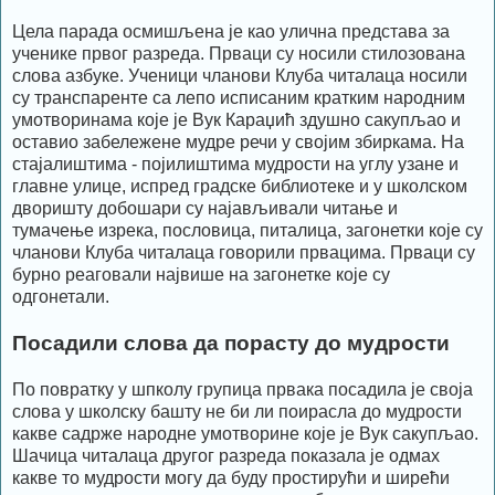
Цела парада осмишљена је као улична представа за
ученике првог разреда. Прваци су носили стилозована
слова азбуке. Ученици чланови Клуба читалаца носили
су транспаренте са лепо исписаним кратким народним
умотворинама које је Вук Караџић здушно сакупљао и
оставио забележене мудре речи у својим збиркама. На
стајалиштима - појилиштима мудрости на углу узане и
главне улице, испред градске библиотеке и у школском
дворишту добошари су најављивали читање и
тумачење изрека, пословица, питалица, загонетки које су
чланови Клуба читалаца говорили првацима. Прваци су
бурно реаговали највише на загонетке које су
одгонетали.
Посадили слова да порасту до мудрости
По повратку у шпколу групица првака посадила је своја
слова у школску башту не би ли поирасла до мудрости
какве садрже народне умотворине које је Вук сакупљао.
Шачица читалаца другог разреда показала је одмах
какве то мудрости могу да буду простирући и ширећи