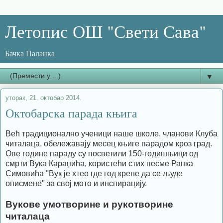
Летопис ОШ "Свети Сава"
Бачка Паланка
▼
уторак, 21. октобар 2014.
Октобарска парада књига
Већ традиционално ученици наше школе, чланови Клуба
читалаца, обележавају месец књиге парадом кроз град.
Ове године параду су посветили 150-годишњици од
смрти Вука Караџића, користећи стих песме Ранка
Симовића "Вук је хтео где год крене да се људе
описмене" за свој мото и инспирацију.
Вукове умотворине и рукотворине
читалаца