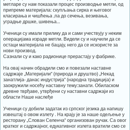
метларе су нам показали процес производње метли, од
припреме материјала: скупљања сирка и његовог
класирања и чишћења ,па до сечења, везивања,
уградње дршке, шивења...
Ученици су имали прилику да и сами учествују у неким
операцијама израде метли. Видели су и научили да се
остаци материјала не бацају, него да се искористе за
нови производ.
Сазнали су и како радионице прерастају у фабрике.
На овај начин обрадили смо и повезали наставне
садржаје „Материјали“ (природа и друштво) „Некад
занатлија- данас индустрија“ (народна традиција) и
заокружили носећу наставну тему:занати. Обиласком
древне тврђаве, утврђени су наставни садржаји из
области Наше наслеђе
Ученици су добили задатак из српског језика да напишу
извештај о овом излету . На крају је за наше одељење у
ресторану „Слован Селенча“ организован ручак. Са овог
кратког и садржајног, едукативног излета вратили смо се