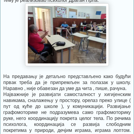
тему је реализовао психолог Драган Прпа.
На предавању је детаљно представљено како будући
првак треба да је припремљен за полазак у школу.
Наравно , није обавезан да уме да чита , пише, рачуна.
Најважније је развијати самосталност у хигијенским
навикама, сналажењу у простору, орелаз преко улице (
пут од куће до школе ), у комуникацији. Развијање
графомоторике не подразумева само графомоторику
руке, него координацију покрета целог тела. По речима
психолога, координација се развија слободним
покретима у природи, дечјим играма, играма лоптом.