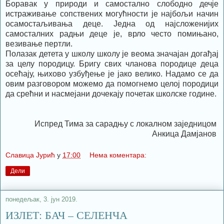
Боравак у природи и самостално слободно дечје
истраживање сопствених могућности је најбољи начин
осамостаљивања деце. Једна од најсложенијих
самосталних радњи деце је, врло често помињано,
везивање пертли.
Полазак детета у школу школу је веома значајан догађај
за целу породицу. Бригу свих чланова породице деца
осећају, њихово узбуђење је јако велико. Надамо се да
овим разговором можемо да помогнемо целој породици
да срећни и насмејани дочекају почетак школске године.
Испред Тима за сарадњу с локалном заједницом
Анкица Дамјанов
Славица Јурић
у
17:00
Нема коментара:
Дели
понедељак, 3. јун 2019.
ИЗЛЕТ: БАЧ – СЕЛЕНЧА