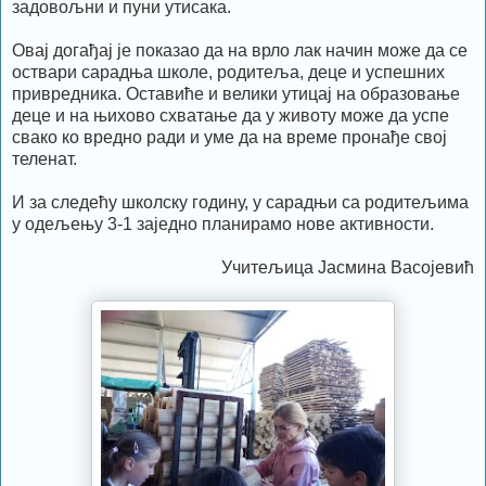
задовољни и пуни утисака.
Овај догађај је показао да на врло лак начин може да се
оствари сарадња школе, родитеља, деце и успешних
привредника. Оставиће и велики утицај на образовање
деце и на њихово схватање да у животу може да успе
свако ко вредно ради и уме да на време пронађе свој
теленат.
И за следећу школску годину, у сарадњи са родитељима
у одељењу 3-1 заједно планирамо нове активности.
Учитељица Јасмина Васојевић