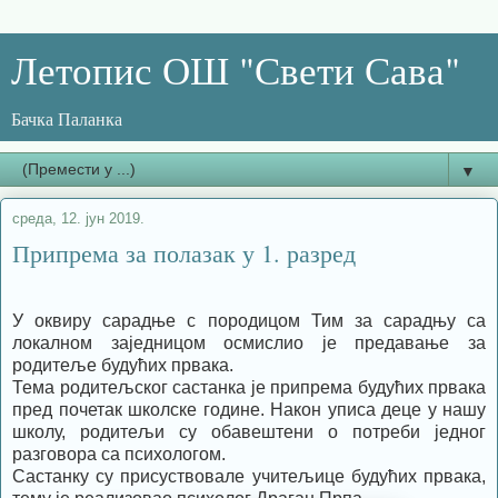
Летопис ОШ "Свети Сава"
Бачка Паланка
▼
среда, 12. јун 2019.
Припрема за полазак у 1. разред
У оквиру сарадње с породицом Тим за сарадњу са
локалном заједницом осмислио је предавање за
родитеље будућих првака.
Тема родитељског састанка је припрема будућих првака
пред почетак школске године. Након уписа деце у нашу
школу, родитељи су обавештени о потреби једног
разговора са психологом.
Састанку су присуствовале учитељице будућих првака,