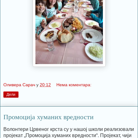
Оливера Сарач
у
20:12
Нема коментара:
Дели
Промоција хуманих вредности
Волонтери Црвеног крста су у нашој школи реализовали
пројекат „Промоција хуманих вредности“. Пројекат, чији