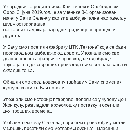
У сарадњи са родитељима Кристином и Слободаном
Соро, 3. јуна 2019.год. је за ученике 3-1 организован
излет у Бач и Селенчу као вид амбијенталне наставе, а у
циљу остваривања
наставних садржаја народне традиције и природе и
друштва .
У Бачу смо посетили фабрику ЦТК „Тектона“ која се бави
производњом амбалаже од дрвета. Упознали смо све
делове процеса фабричке производње од обраде
трупаца, па до завршних производа њиховог паковања и
складиштења.
Обишли смо средњовековну тврђаву у Бачу, споменик
културе којим се Бач поноси.
Упознали смо историјат тврђаве, попели се у чувену Дон
Жон кулу, разгледали археолошку поставку и осетили
дух прошлих времена.
У оближњем селу Селенча, највећем произвођачу метли
у Србији, посетили смо метлару „Трусина“ . Власници