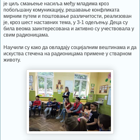
је циљ смањење насиља међу младима кроз
побољшану комуникацију, решавање конфликата
мирним путем и поштовање различитости, реализован
је, кроз шест наставних тема, у 3-1 одељењу. Деца су
била веома заинтересована и активно су учествовала у
свим радионицама.
Научили су како да овладају социјалним вештинама и да
искуства стечена на радионицама примене у стварном
животу.