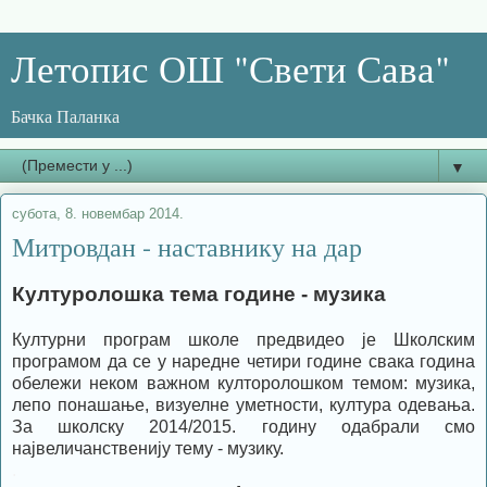
Летопис ОШ "Свети Сава"
Бачка Паланка
▼
субота, 8. новембар 2014.
Митровдан - наставнику на дар
Културолошка тема године - музика
Културни програм школе предвидео је Школским
програмом да се у наредне четири године свака година
обележи неком важном култоролошком темом: музика,
лепо понашање, визуелне уметности, култура одевања.
За школску 2014/2015. годину одабрали смо
највеличанственију тему - музику.
.