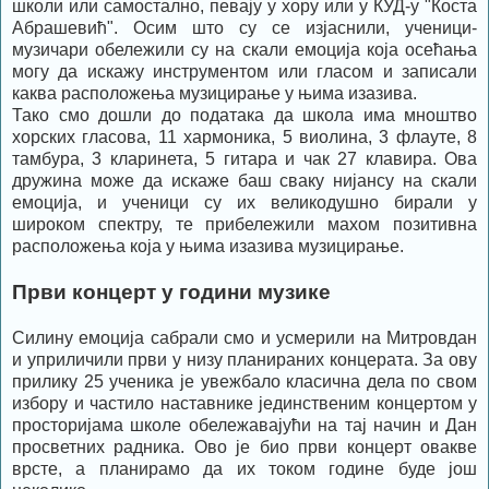
школи или самостално, певају у хору или у КУД-у "Коста
Абрашевић". Осим што су се изјаснили, ученици-
музичари обележили су на скали емоција која осећања
могу да искажу инструментом или гласом и записали
каква расположења музицирање у њима изазива.
Тако смо дошли до података да школа има мноштво
хорских гласова, 11 хармоника, 5 виолина, 3 флауте, 8
тамбура, 3 кларинета, 5 гитара и чак 27 клавира. Ова
дружина може да искаже баш сваку нијансу на скали
емоција, и ученици су их великодушно бирали у
широком спектру, те прибележили махом позитивна
расположења која у њима изазива музицирање.
Први концерт у години музике
Силину емоција сабрали смо и усмерили на Митровдан
и уприличили први у низу планираних концерата. За ову
прилику 25 ученика је увежбало класична дела по свом
избору и частило наставнике јединственим концертом у
просторијама школе обележавајући на тај начин и Дан
просветних радника. Ово је био први концерт овакве
врсте, а планирамо да их током године буде још