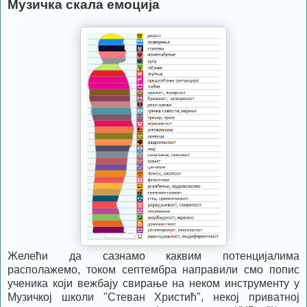
Музичка скала емоција
.
Желећи да сазнамо каквим потенцијалима
располажемо, током септембра направили смо попис
ученика који вежбају свирање на неком инструменту у
Музичкој школи "Стеван Христић", некој приватној