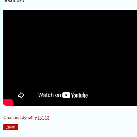
неколико.
Славица Јурић
у
07:42
Дели