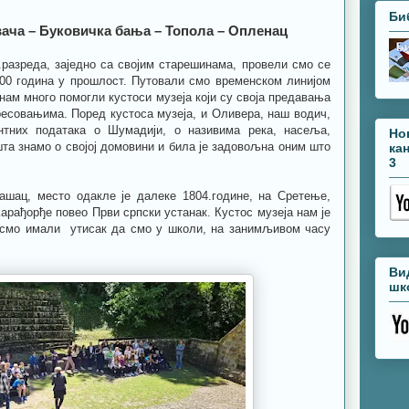
Би
ача – Буковичка бања – Топола – Опленац
 5.разреда, заједно са својим старешинама, провели смо се
00 година у прошлост. Путовали смо временском линијом
нам много помогли кустоси музеја који су своја предавања
есовањима. Поред кустоса музеја, и Оливера, наш водич,
нтних података о Шумадији, о називима река, насеља,
Но
та знамо о својој домовини и била је задовољна оним што
ка
3
ашац, место одакле је далеке 1804.године, на Сретење,
арађорђе повео Први српски устанак. Кустос музеја нам је
 смо имали утисак да смо у школи, на занимљивом часу
Ви
шк