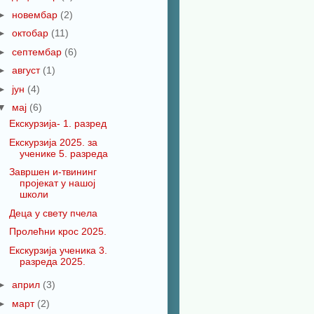
►
новембар
(2)
►
октобар
(11)
►
септембар
(6)
►
август
(1)
►
јун
(4)
▼
мај
(6)
Екскурзија- 1. разред
Екскурзија 2025. за
ученике 5. разреда
Завршен и-твининг
пројекат у нашој
школи
Деца у свету пчела
Пролећни крос 2025.
Екскурзија ученика 3.
разреда 2025.
►
април
(3)
►
март
(2)