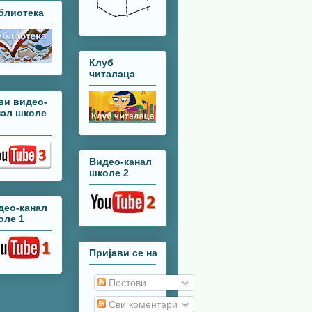
блиотека
Клуб
читалаца
ви видео-
нал школе
Видео-канал
школе 2
део-канал
оле 1
Пријави се на
Постови
Сви коментари