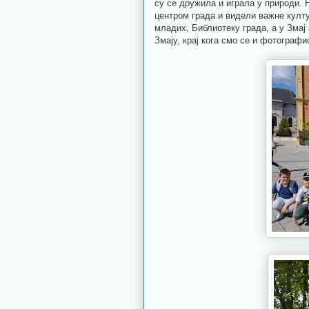
су се дружила и играла у природи. 
центром града и видели важне култ
младих, Библиотеку града, а у Змај
Змају, крај кога смо се и фотографи