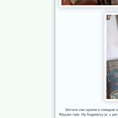
Шетали смо шумом и ливадом и уп
Фрушке горе. На Андревљу је, у рес