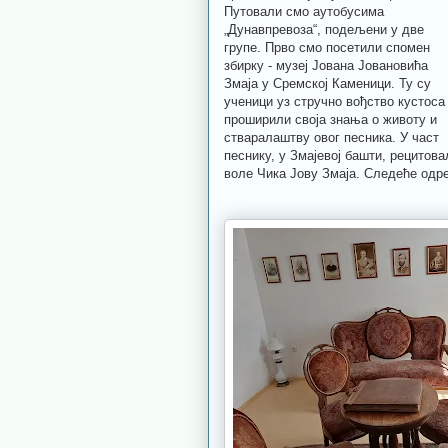
Путовали смо аутобусима
„Дунавпревоза“, подељени у две
групе. Прво смо посетили спомен
збирку - музеј Јована Јовановића
Змаја у Сремској Каменици. Ту су
ученици уз стручно вођство кустоса
проширили своја знања о животу и
стваралаштву овог песника. У част
песнику, у Змајевој башти, рецитова
воле Чика Јову Змаја. Следеће одр