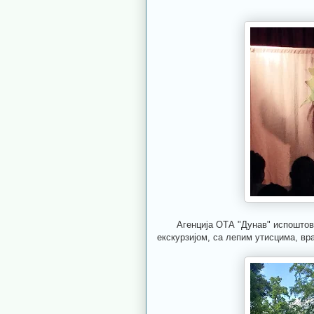
Агенција ОТА "Дунав" испоштовала
екскурзијом, са лепим утисцима, вр