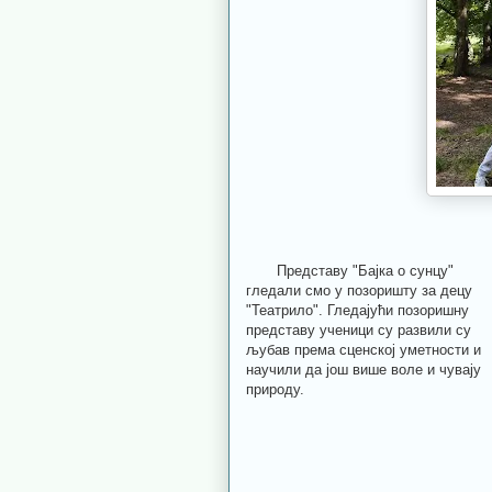
Представу "Бајка о сунцу"
гледали смо у позоришту за децу
"Театрилo". Гледајући позоришну
представу ученици су развили су
љубав према сценској уметности и
научили да још више воле и чувају
природу.