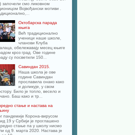
) започели смо ликовном
ионицом Војвођански мотиви .
диционално,...
Октобарска парада
књига
Већ традиционално
ученици наше школе,
чланови Клуба
алаца, обележавају месец књиге
адом кроз град. Ове године
аду су посветили 150...
Савиндан 2015.
Наша школа је ове
године Савиндан
прославила онако како
и доликује, у свом
стору. Било је топло, весело и
чано. Баш како и тр...
редно стање и настава на
љину
ог пандемије Корона-вирусом
ид 19 у Србији је проглашено
редно стање па у школу нисмо
и од 9. марта 2020. Настава је