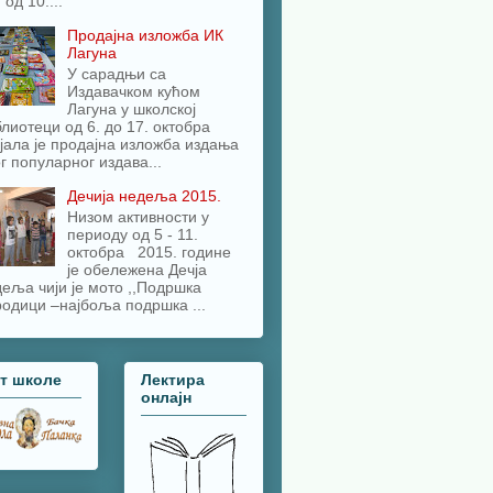
 од 10....
Продајна изложба ИК
Лагуна
У сарадњи са
Издавачком кућом
Лагуна у школској
лиотеци од 6. до 17. октобра
јала је продајна изложба издања
г популарног издава...
Дечија недеља 2015.
Низом активности у
периоду од 5 - 11.
октобра 2015. године
је обележена Дечја
еља чији је мото ,,Подршка
одици –најбоља подршка ...
јт школе
Лектира
онлајн