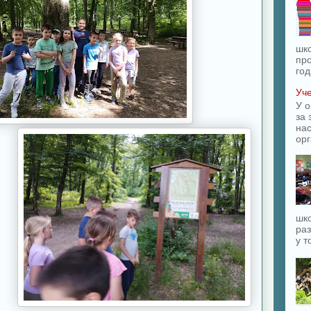
шк
про
год
Уче
У о
за 
на
орг
шко
раз
у т