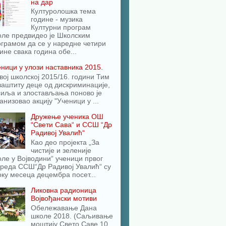
на дар
Културолошка тема
године - музика
Културни програм
оле предвидео је Школским
грамом да се у наредне четири
ине свака година обе...
ници у улози наставника 2015.
вој школској 2015/16. години Тим
заштиту деце од дискриминације,
сиља и злостављања поново је
анизовао акцију "Ученици у ...
Дружење ученика ОШ
“Свети Сава“ и ССШ “Др
Радивој Увалић“
Као део пројекта „За
чистије и зеленије
ле у Војводини“ ученици првог
реда ССШ“Др Радивој Увалић“ су
оку месеца децембра посет...
Ликовна радионица
Војвођански мотиви
Обележавање Дана
школе 2018. (Саљивање
моштију Свето Саве 10.