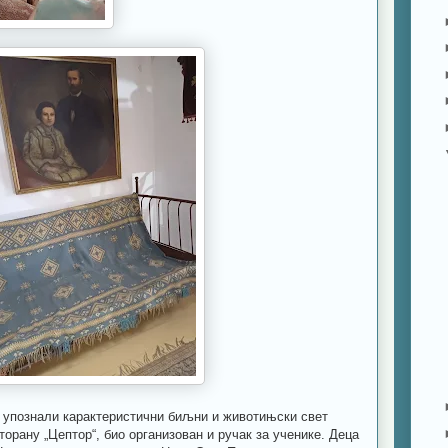
ознали карактеристични биљни и животињски свет
торану „Цептор“, био организован и ручак за ученике. Деца