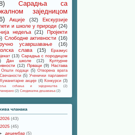
8)
Сарадња са
окалном заједницом
6)
Акције
(32)
Екскурзије
лети и школе у природи
(24)
чија недеља
(21)
Пројекти
6)
Слободне активности
(16)
ручно усавршавање
(16)
олска слава
(15)
Еразмус
јекат
(13)
Сарадња с породицом
)
Дан школе
(12)
Културне
ивности
(12)
Прваци
(9)
Настава
Општи подаци
(5)
Отворена врата
Свечаности
(5)
Ученички парламент
Хуманитарне акције
(4)
Конкурси
(3)
деља сећања и заједништва
(2)
ланирано
(2)
Синдикална дешавања
(2)
хива чланака
2026
(43)
2025
(45)
►
децембар
(5)