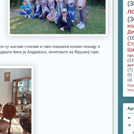
(3
л
(3
из
Де
(1
Ст
ли су његове стихове и тако показали колико познају и
Шк
едиште било је Андревље, излетиште на Фрушкој гори.
про
(13
акт
(7)
(5)
(4)
Не
Неп
Ар
►
▼