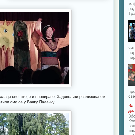
мај
рад
Тра
чит
пар
пар
про
све
 је све што је и планирано. Задовољни реализованом
атили смо се у Бачку Паланку.
Ван
да
Зб
Ков
ван
ишл