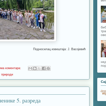
већ
биб
тра
ово
Подносилац извештаја: Ј. Васојевић
нед
пор
ема коментара:
у природи
Са
ченике 5. разреда