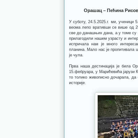
Орашац – Пећина Рисов
У суботу, 24.5.2025.г. ми, ученици
веома лепо вративши се више од 2
све до данашњих дана, а у томе су 
прилагодили нашем узрасту и интер
испричала нам је много интереса
планина. Мало нас је пропитивала ш
је чула.
Прва наша дестинација је била Ор
15.фебруара, у Марићевића јарузи К
то толико живописно дочарала, да
историје.