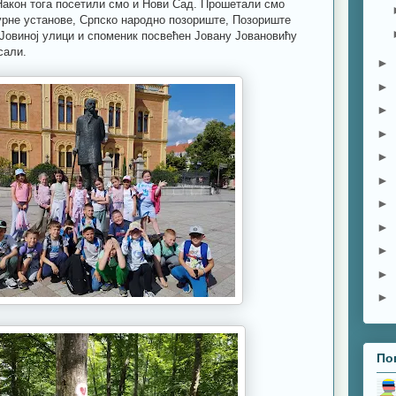
Након тога посетили смо и Нови Сад. Прошетали смо
урне установе, Српско народно позориште, Позориште
 Јовиној улици и споменик посвећен Јовану Јовановићу
сали.
►
►
►
►
►
►
►
►
►
►
►
По