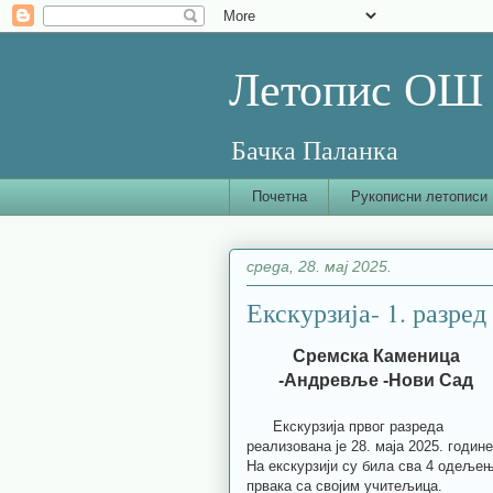
Летопис ОШ 
Бачка Паланка
Почетна
Рукописни летописи
среда, 28. мај 2025.
Екскурзија- 1. разред
Сремска Каменица
-Андревље -Нови Сад
Екскурзија првог разреда
реализована је 28. маја 2025. године
На екскурзији су била сва 4 одеље
првака са својим учитељица.