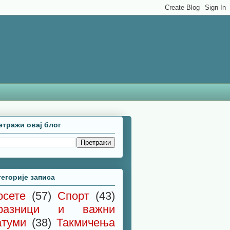
етражи овај блог
тегорије записа
осете
(57)
Спорт
(43)
разници и важни
атуми
(38)
Такмичења