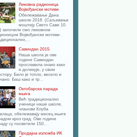
Ликовна радионица
Војвођански мотиви
Обележавање Дана
школе 2018. (Саљивање
моштију Свето Саве 10.
) започели смо ликовном
ионицом Војвођански мотиви .
диционално,...
Савиндан 2015.
Наша школа је ове
године Савиндан
прославила онако како
и доликује, у свом
стору. Било је топло, весело и
чано. Баш како и тр...
Октобарска парада
књига
Већ традиционално
ученици наше школе,
чланови Клуба
алаца, обележавају месец књиге
адом кроз град. Ове године
аду су посветили 150...
Продајна изложба ИК