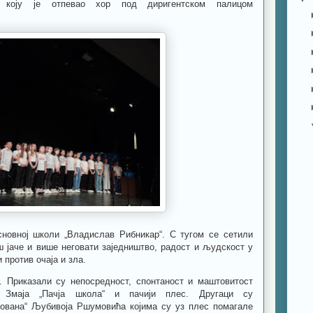
коју је отпевао хор под диригентском палицом
новној школи „Владислав Рибникар“. С тугом се сетили
ш јаче и више неговати заједништво, радост и људскост у
 против очаја и зла.
 Приказали су непосредност, спонтаност и маштовитост
 Змаја „Пачја школа“ и пачији плес. Другаци су
тована“ Љубивоја Ршумовића којима су уз плес помагале