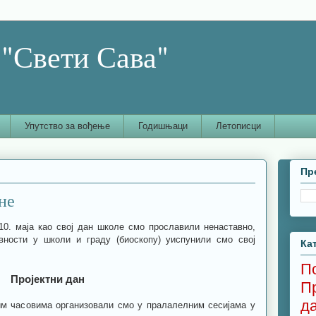
"Свети Сава"
Упутство за вођење
Годишњаци
Летописци
Пр
не
0. маја као свој дан школе смо прославили ненаставно,
вности у школи и граду (биоскопу) уиспунили смо свој
Ка
П
Пројектни дан
П
д
им часовима организовали смо у пралалелним сесијама у