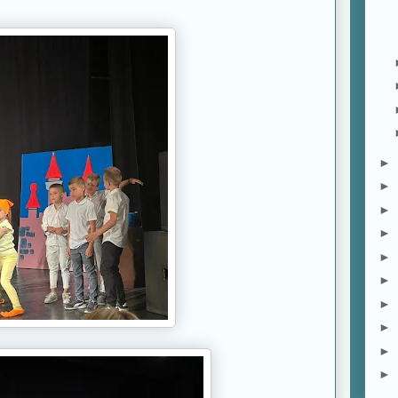
►
►
►
►
►
►
►
►
►
►