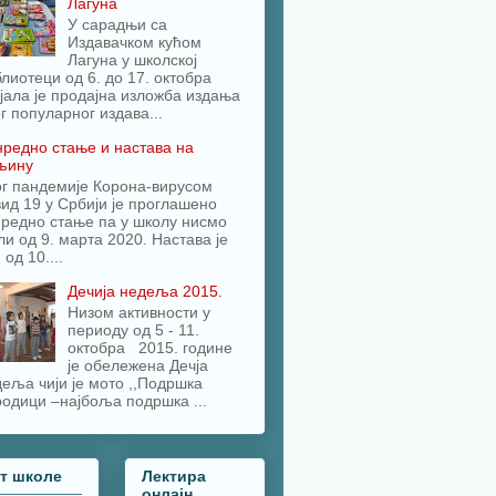
Лагуна
У сарадњи са
Издавачком кућом
Лагуна у школској
лиотеци од 6. до 17. октобра
јала је продајна изложба издања
г популарног издава...
редно стање и настава на
љину
ог пандемије Корона-вирусом
ид 19 у Србији је проглашено
редно стање па у школу нисмо
и од 9. марта 2020. Настава је
 од 10....
Дечија недеља 2015.
Низом активности у
периоду од 5 - 11.
октобра 2015. године
је обележена Дечја
еља чији је мото ,,Подршка
одици –најбоља подршка ...
јт школе
Лектира
онлајн