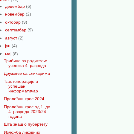
►
децембар
(6)
►
новембар
(2)
►
октобар
(9)
►
септембар
(9)
►
август
(2)
►
јун
(4)
▼
мај
(8)
Трибина за родитеље
ученика 4. разреда
Дружење са сликарима
Ђак генерације и
успешан
информатичар
Пролећни крос 2024.
Пролећни крос од 1. до
4. разреда 2023/24.
година
Шта знаш о пубертету
Изложба ликовних