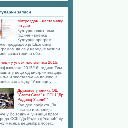
пуларни записи
Митровдан - наставнику
на дар
Културолошка тема
године - музика
Културни програм
оле предвидео је Школским
грамом да се у наредне четири
ине свака година обе...
ници у улози наставника 2015.
вој школској 2015/16. години Тим
заштиту деце од дискриминације,
сиља и злостављања поново је
анизовао акцију "Ученици у ...
Дружење ученика ОШ
“Свети Сава“ и ССШ “Др
Радивој Увалић“
Као део пројекта „За
чистије и зеленије
ле у Војводини“ ученици првог
реда ССШ“Др Радивој Увалић“ су
оку месеца децембра посет...