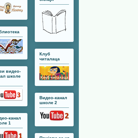
блиотека
Клуб
читалаца
ви видео-
нал школе
Видео-канал
школе 2
део-канал
оле 1