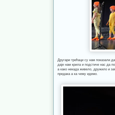
Другари трећаци су нам показали да
даје нам крила и подстиче нас да п
а како некада живело, дружило и за
предака а ка чему идемо.