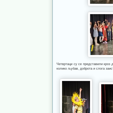
Четвртаци су се представили кроз д
колико љубав, доброта и слога заи