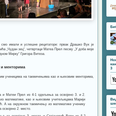
Би
 смо имали и успешне рецитаторе: првак Драшко Вук је
ћа „Чудан зец“, четвртаци Матеа Прел песму „У доба моје
дном Мирку“ Григора Витеза.
Но
ка
 и менторима
3
јим ученицима на такмичењима као и њиховим менторима,
а и Матеи Прел из 4-1 одељења за освојено 3. и 2.
Ви
из математике, као и њиховим учитељицама Марији
шк
ић. А на окружном такмичењу из математике ученику
 освојено 2. место.
а за освојено 3. место и Стојановић Вери из 5-2