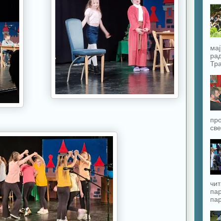
мај
рад
Тра
про
све
чит
пар
пар