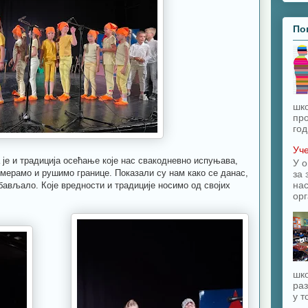
По
шк
про
год
Уче
 је и традиција осећање које нас свакодневно испуњава,
У о
омерамо и рушимо границе. Показали су нам како се данас,
за 
на
бављало. Које вредности и традиције носимо од својих
орг
шко
раз
у т