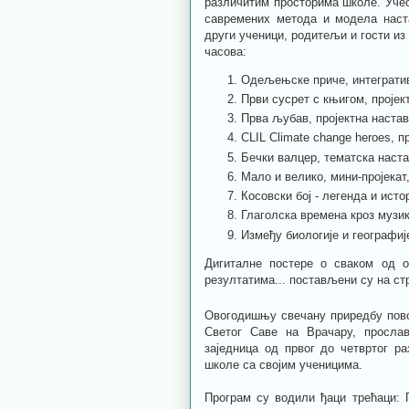
различитим просторима школе. Уче
савремених метода и модела наста
други ученици, родитељи и гости из
часова:
Одељењске приче, интегративн
Први сусрет с књигом, пројек
Прва љубав, пројектна настав
CLIL Climate change heroes, пр
Бечки валцер, тематска настава
Мало и велико, мини-пројекат,
Косовски бој - легенда и исто
Глаголска времена кроз музик
Између биологије и географиј
Дигиталне постере о сваком од о
резултатима... постављени су на ст
Овогодишњу свечану приредбу пово
Светог Саве на Врачару, просла
заједница од првог до четвртог р
школе са својим ученицима.
Програм су водили ђаци трећаци: 