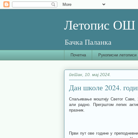
Летопис ОШ 
Бачка Паланка
Почетна
Рукописни летописи
петак, 10. мај 2024.
Дан школе 2024. годи
Спаљивање моштију Светог Саве, 1
али радно. Прегрштом лепих акти
празник.
Први пут ове године у преподневн