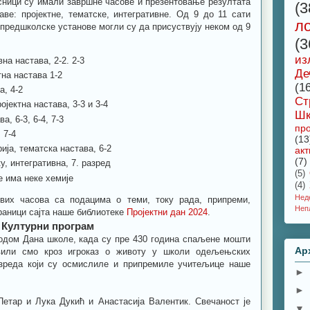
сници су имали завршне часове и презентовање резултата
(3
ве: пројектне, тематске, интегративне. Од 9 до 11 сати
л
 предшколске установе могли су да присуствују неком од 9
(3
из
а настава, 2-2. 2-3
Де
тна настава 1-2
(1
а, 4-2
Ст
ојектна настава, 3-3 и 3-4
Шк
, 6-3, 6-4, 7-3
про
 7-4
(13
рија, тематска настава, 6-2
акт
(7)
у, интегративна, 7. разред
(5)
е има неке хемије
(4)
Не
вих часова са подацима о теми, току рада, припреми,
Неп
раници сајта наше библиотеке
Пројектни дан 2024
.
Културни програм
дом Дана школе, када су пре 430 година спаљене мошти
Ар
вили смо кроз игроказ о животу у школи одељењских
азреда који су осмислиле и припремиле учитељице наше
►
►
Петар и Лука Дукић и Анастасија Валентик. Свечаност је
▼