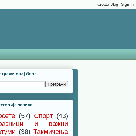
етражи овај блог
тегорије записа
осете
(57)
Спорт
(43)
разници и важни
атуми
(38)
Такмичења