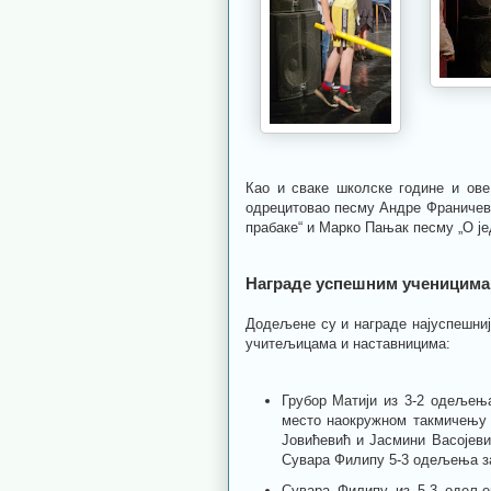
Као и сваке школске године и ове
одрецитовао песму Андре Франичеви
прабаке“ и Марко Пањак песму „О је
Награде успешним ученицима
Додељене су и награде најуспешни
учитељицама и наставницима:
Грубор Матији из 3-2 одељењ
место наокружном такмичењу 
Јовићевић и Јасмини Васојев
Сувара Филипу 5-3 одељења за
Сувара Филипу из 5-3 одељењ