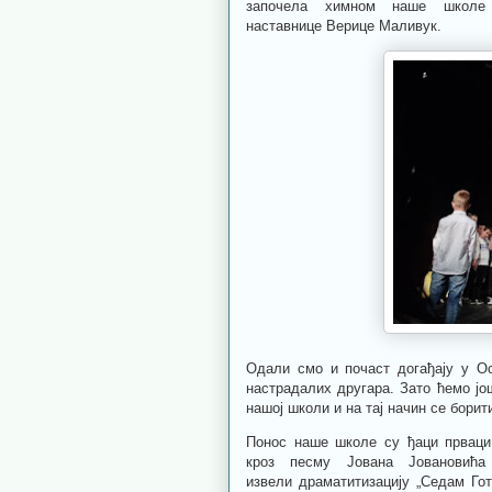
започела химном наше школе 
наставнице
Верице Маливук.
Одали смо и почаст догађају у Ос
настрадалих другара. Зато ћемо јо
нашој школи и на тај начин се борити
Понос наше школе су ђаци прваци.
кроз песму Јована Јовановића
извели драматитизацију „Седам Го