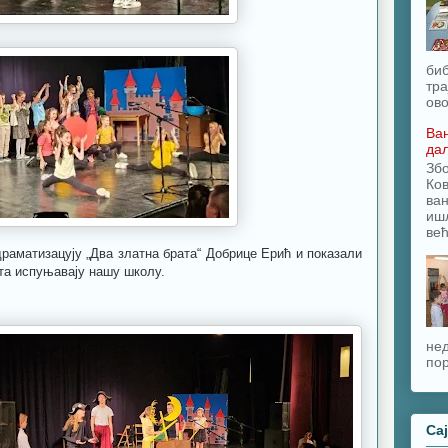
биб
тра
ово
Ван
да
Зб
Ков
ван
ишл
већ
раматизацују „Два златна брата“ Добрице Ерић и показали
ста испуњавају нашу школу.
нед
пор
Са