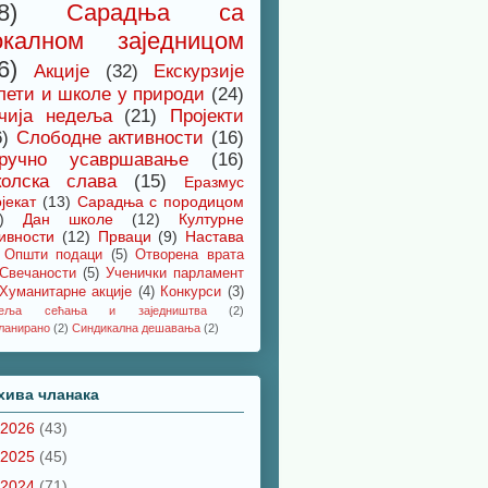
8)
Сарадња са
окалном заједницом
6)
Акције
(32)
Екскурзије
лети и школе у природи
(24)
чија недеља
(21)
Пројекти
6)
Слободне активности
(16)
ручно усавршавање
(16)
олска слава
(15)
Еразмус
јекат
(13)
Сарадња с породицом
)
Дан школе
(12)
Културне
ивности
(12)
Прваци
(9)
Настава
Општи подаци
(5)
Отворена врата
Свечаности
(5)
Ученички парламент
Хуманитарне акције
(4)
Конкурси
(3)
деља сећања и заједништва
(2)
ланирано
(2)
Синдикална дешавања
(2)
хива чланака
2026
(43)
2025
(45)
2024
(71)