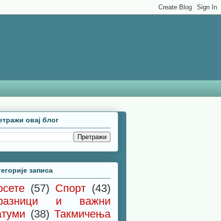
етражи овај блог
тегорије записа
осете
(57)
Спорт
(43)
разници и важни
атуми
(38)
Такмичења