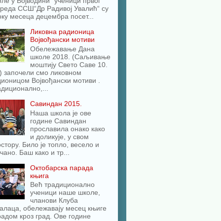
ле у Војводини“ ученици првог
реда ССШ“Др Радивој Увалић“ су
оку месеца децембра посет...
Ликовна радионица
Војвођански мотиви
Обележавање Дана
школе 2018. (Саљивање
моштију Свето Саве 10.
) започели смо ликовном
ионицом Војвођански мотиви .
диционално,...
Савиндан 2015.
Наша школа је ове
године Савиндан
прославила онако како
и доликује, у свом
стору. Било је топло, весело и
чано. Баш како и тр...
Октобарска парада
књига
Већ традиционално
ученици наше школе,
чланови Клуба
алаца, обележавају месец књиге
адом кроз град. Ове године