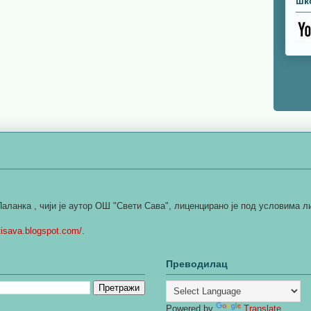
шк
Паланка
, чији је аутор
ОШ "Свети Сава"
, лиценцирано је под условима 
etisava.blogspot.com/
.
Преводилац
Powered by
Translate