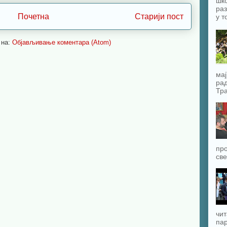
шко
раз
Почетна
Старији пост
у т
 на:
Објављивање коментара (Atom)
мај
рад
Тра
про
све
чит
пар