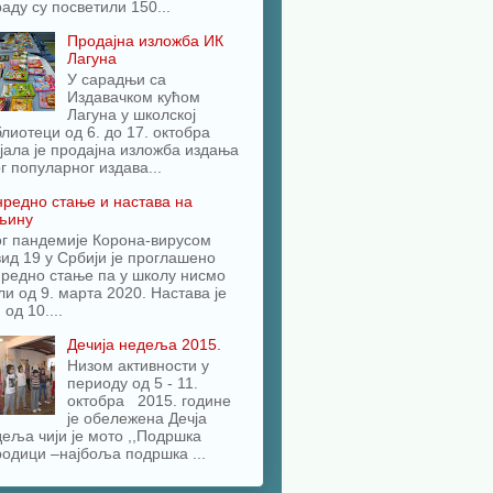
аду су посветили 150...
Продајна изложба ИК
Лагуна
У сарадњи са
Издавачком кућом
Лагуна у школској
лиотеци од 6. до 17. октобра
јала је продајна изложба издања
г популарног издава...
редно стање и настава на
љину
ог пандемије Корона-вирусом
ид 19 у Србији је проглашено
редно стање па у школу нисмо
и од 9. марта 2020. Настава је
 од 10....
Дечија недеља 2015.
Низом активности у
периоду од 5 - 11.
октобра 2015. године
је обележена Дечја
еља чији је мото ,,Подршка
одици –најбоља подршка ...