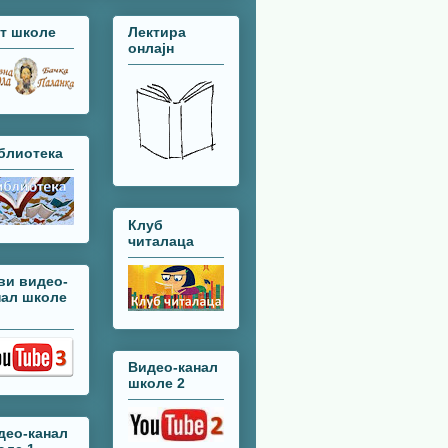
јт школе
Лектира
онлајн
блиотека
Клуб
читалаца
ви видео-
нал школе
Видео-канал
школе 2
део-канал