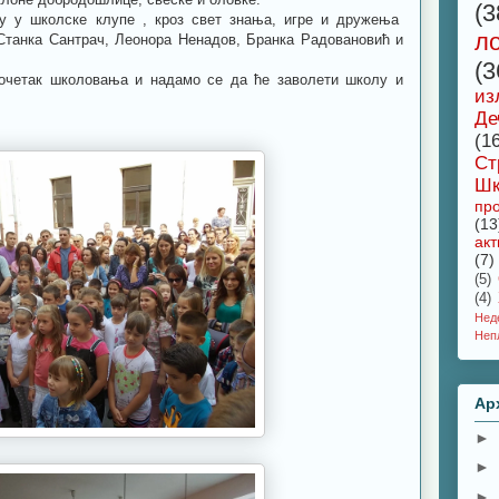
(3
ају у школске клупе , кроз свет знања, игре и дружења
л
танка Сантрач, Леонора Ненадов, Бранка Радовановић и
(3
очетак школовања и надамо се да ће заволети школу и
из
Де
(1
Ст
Шк
про
(13
акт
(7)
(5)
(4)
Не
Неп
Ар
►
►
►