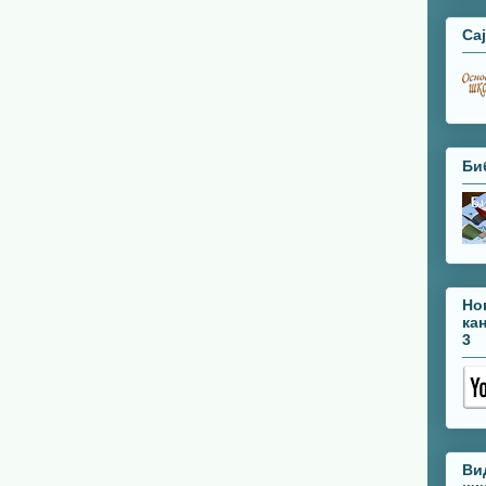
Са
Би
Но
ка
3
Ви