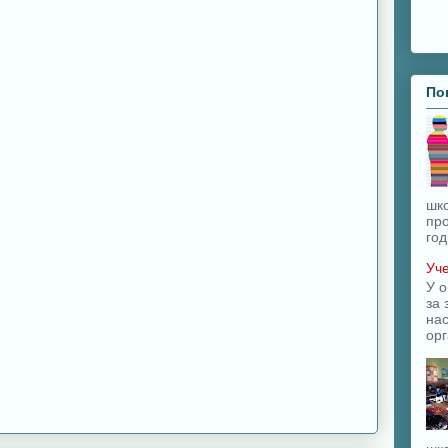
По
шк
про
год
Уче
У о
за 
на
орг