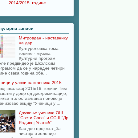
2014/2015. године
пуларни записи
Митровдан - наставнику
на дар
Културолошка тема
године - музика
Културни програм
оле предвидео је Школским
грамом да се у наредне четири
ине свака година обе...
ници у улози наставника 2015.
вој школској 2015/16. години Тим
заштиту деце од дискриминације,
сиља и злостављања поново је
анизовао акцију "Ученици у ...
Дружење ученика ОШ
“Свети Сава“ и ССШ “Др
Радивој Увалић“
Као део пројекта „За
чистије и зеленије