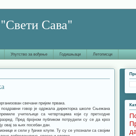
"Свети Сава"
Упутство за вођење
Годишњаци
Летописци
Пр
ка
организован свечани пријем првака.
Ка
 поздравни говор је одржала директорка школе Сњежана
премиле учитељице са четвртацима који су претходне
П
разред. Пред бројном публиком потрудили су се да кроз
П
 овај за њих посебан дан.
д
онице и сели у ђачке клупе. Ту су се упознали са својим
лоне добродошлице, свеске и оловке.