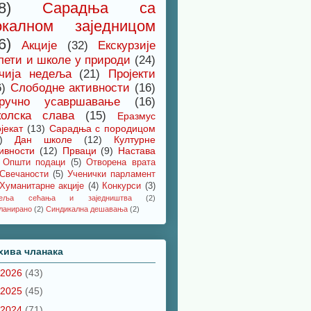
8)
Сарадња са
окалном заједницом
6)
Акције
(32)
Екскурзије
лети и школе у природи
(24)
чија недеља
(21)
Пројекти
6)
Слободне активности
(16)
ручно усавршавање
(16)
олска слава
(15)
Еразмус
јекат
(13)
Сарадња с породицом
)
Дан школе
(12)
Културне
ивности
(12)
Прваци
(9)
Настава
Општи подаци
(5)
Отворена врата
Свечаности
(5)
Ученички парламент
Хуманитарне акције
(4)
Конкурси
(3)
деља сећања и заједништва
(2)
ланирано
(2)
Синдикална дешавања
(2)
хива чланака
2026
(43)
2025
(45)
2024
(71)