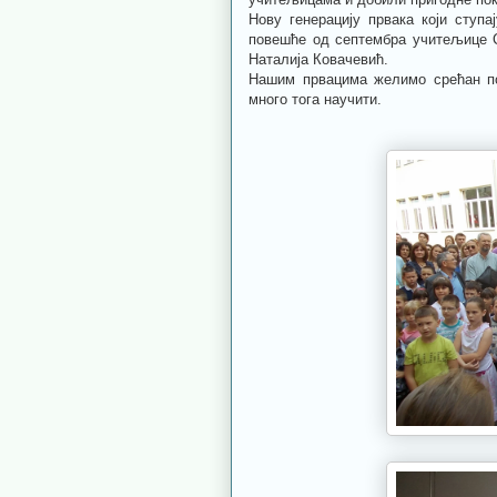
Нову генерацију првака који ступ
повешће од септембра учитељице С
Наталија Ковачевић.
Нашим првацима желимо срећан п
много тога научити.