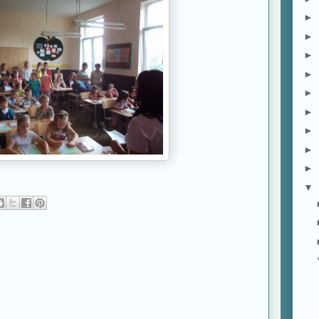
►
►
►
►
►
►
►
►
►
▼