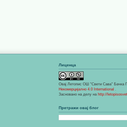
Лиценца
Овај
Летопис ОШ "Свети Сава" Бачка 
Некомерцијално 4.0 International
.
Засновано на делу на
http://letopisosv
Претражи овај блог