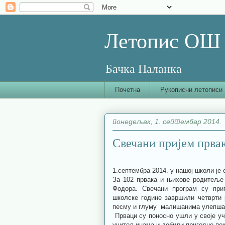
Летопис ОШ 
Бачка Паланка
Почетна
Рукописни летописи
понедељак, 1. септембар 2014.
Свечани пријем прва
1.септембра 2014. у нашој школи је 
За 102 првака и њихове родитеље
Фодора. Свечани програм су при
школске године завршили четврти 
песму и глуму малишанима улепшају
Прваци су поносно ушли у своје учи
учитељицама и добили пригодне пок