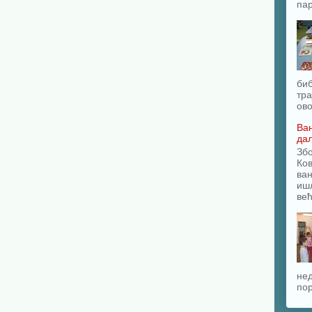
пар
биб
тра
ово
Ван
да
Зб
Ков
ван
ишл
већ
нед
пор