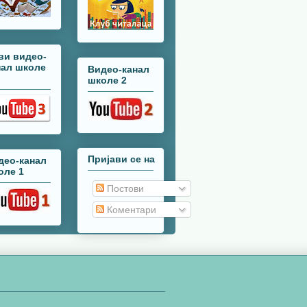
ви видео-
нал школе
Видео-канал
школе 2
Пријави се на
део-канал
оле 1
Постови
Коментари