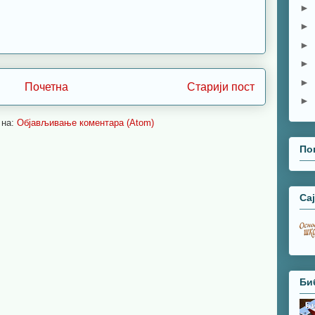
►
►
►
►
►
Почетна
Старији пост
►
 на:
Објављивање коментара (Atom)
По
Са
Би