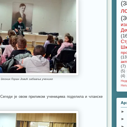
(3
л
(3
из
Де
(1
Ст
Шк
про
(13
акт
(7)
(5)
(4)
 песник Горан Јовић забавља ученике
Не
Неп
Сегеди је овом приликом ученицима поделила и чланске
Ар
►
►
►