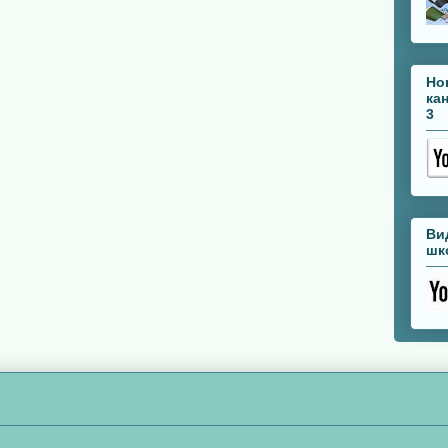
Но
ка
3
Ви
шк