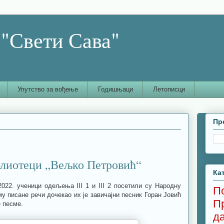
"Свети Сава"
Упутство за вођење
Годишњаци
Летописци
Пр
блиотеци „Вељко Петровић“
Ка
022. ученици одељења III 1 и III 2 посетили су Народну
П
у писане речи дочекао их је завичајни песник Горан Јовић
П
е песме.
д