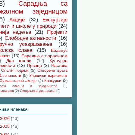
8)
Сарадња са
окалном заједницом
6)
Акције
(32)
Екскурзије
лети и школе у природи
(24)
чија недеља
(21)
Пројекти
6)
Слободне активности
(16)
ручно усавршавање
(16)
олска слава
(15)
Еразмус
јекат
(13)
Сарадња с породицом
)
Дан школе
(12)
Културне
ивности
(12)
Прваци
(9)
Настава
Општи подаци
(5)
Отворена врата
Свечаности
(5)
Ученички парламент
Хуманитарне акције
(4)
Конкурси
(3)
деља сећања и заједништва
(2)
ланирано
(2)
Синдикална дешавања
(2)
хива чланака
2026
(43)
2025
(45)
2024
(71)