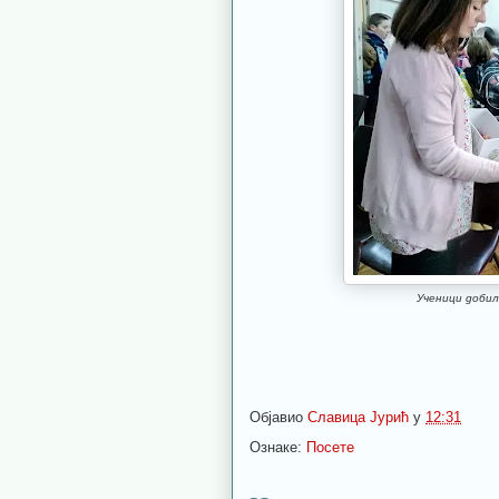
Ученици добил
Објавио
Славица Јурић
у
12:31
Ознаке:
Посете