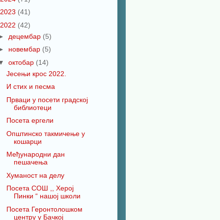
2023
(41)
2022
(42)
►
децембар
(5)
►
новембар
(5)
▼
октобар
(14)
Јесењи крос 2022.
И стих и песма
Прваци у посети градској
библиотеци
Посета ергели
Општинско такмичење у
кошарци
Међународни дан
пешачења
Хуманост на делу
Посета СОШ ,, Херој
Пинки “ нашој школи
Посета Геронтолошком
центру у Бачкој