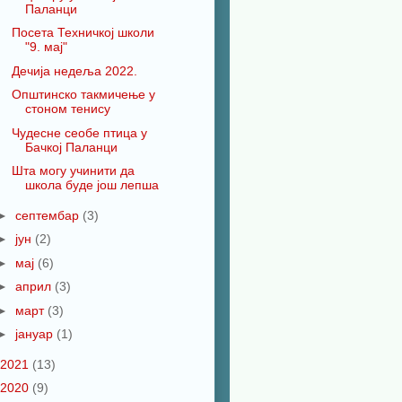
Паланци
Посета Техничкој школи
"9. мај"
Дечија недеља 2022.
Општинско такмичење у
стоном тенису
Чудесне сеобе птица у
Бачкој Паланци
Шта могу учинити да
школа буде још лепша
►
септембар
(3)
►
јун
(2)
►
мај
(6)
►
април
(3)
►
март
(3)
►
јануар
(1)
2021
(13)
2020
(9)