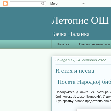
Летопис ОШ 
Бачка Паланка
Почетна
Рукописни летописи
понедељак, 24. октобар 2022.
И стих и песма
Посета Народној би
Поводоммсеца књиге, 24. октобра 2
библиотеку „Вељко Петровић“. У дом
и уз пратњу гитаре представио свој