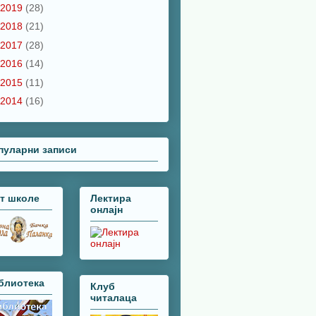
2019
(28)
2018
(21)
2017
(28)
2016
(14)
2015
(11)
2014
(16)
пуларни записи
јт школе
Лектира
онлајн
блиотека
Клуб
читалаца