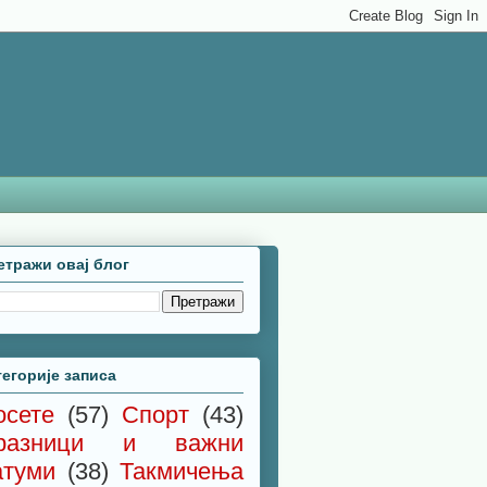
етражи овај блог
тегорије записа
осете
(57)
Спорт
(43)
разници и важни
атуми
(38)
Такмичења