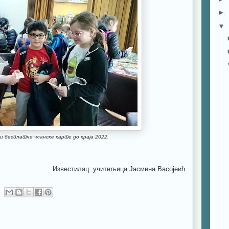
►
▼
и бесплатне чланске карте до краја 2022.
Известилац: учитељица Јасмина Васојеић