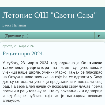
Летопис ОШ "Свети Сава"
Бачка Паланка
▼
субота, 23. март 2024.
Рецитатори 2024.
У суботу, 23. марта 2024. год. одржано је
Општинско
такмичење рецитатора
на коме су учествовали
ученици наше школе. Ученик Марко Пањак се пласирао
на Окружни ниво такмичења које ће се одржати у Бачу,
док су се остали ученици представили и показали свој
рад. На веома леп начин су показали своју љубав према
поезији и рецитовању за шта су похваљени и од жирија
и од бројне публике која их је наградила великим
аплаузом.