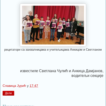
рецитатори са захвалницама и учитељицама Анкицом и Светланом
известиле Светлана Чулић и Анкица Дамјанов,
водитељи секције
Славица Јурић
у
17:47
Дели